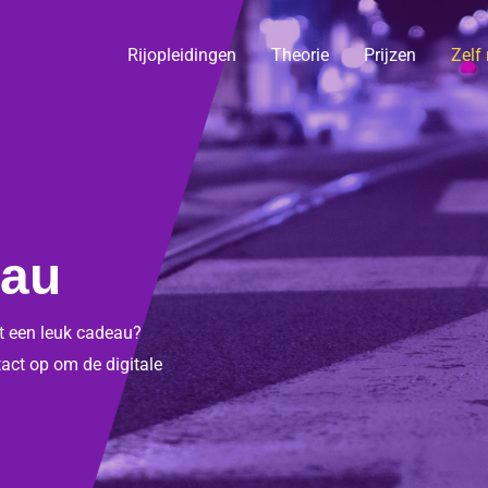
Rijopleidingen
Theorie
Prijzen
Zelf
eau
et een leuk cadeau?
act op om de digitale