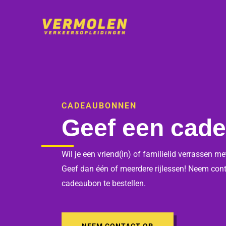
Ga
naar
de
inhoud
CADEAUBONNEN
Geef een cad
Wil je een vriend(in) of familielid verrassen m
Geef dan één of meerdere rijlessen! Neem cont
cadeaubon te bestellen.